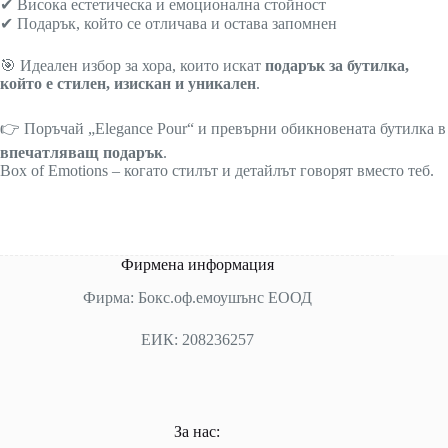
✔ Висока естетическа и емоционална стойност
✔ Подарък, който се отличава и остава запомнен
🎯 Идеален избор за хора, които искат
подарък за бутилка,
който е стилен, изискан и уникален
.
👉 Поръчай „Elegance Pour“ и превърни обикновената бутилка в
впечатляващ подарък
.
Box of Emotions – когато стилът и детайлът говорят вместо теб.
Фирмена информация
Фирма: Бокс.оф.емоушънс ЕООД
ЕИК: 208236257
За нас: