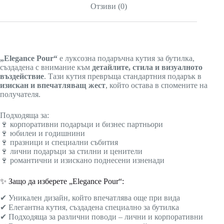
Отзиви (0)
„Elegance Pour“
е луксозна подаръчна кутия за бутилка,
създадена с внимание към
детайлите, стила и визуалното
въздействие
. Тази кутия превръща стандартния подарък в
изискан и впечатляващ жест
, който остава в спомените на
получателя.
Подходяща за:
🍷 корпоративни подаръци и бизнес партньори
🍷 юбилеи и годишнини
🍷 празници и специални събития
🍷 лични подаръци за стилни и ценители
🍷 романтични и изискано поднесени изненади
✨ Защо да изберете „Elegance Pour“:
✔ Уникален дизайн, който впечатлява още при вида
✔ Елегантна кутия, създадена специално за бутилка
✔ Подходяща за различни поводи – лични и корпоративни