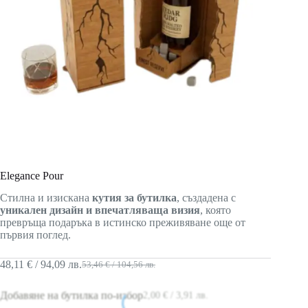
Elegance Pour
Стилна и изискана
кутия за бутилка
, създадена с
уникален дизайн и впечатляваща визия
, която
превръща подаръка в истинско преживяване още от
първия поглед.
48,11
€
/ 94,09 лв.
53,46
€
/ 104,56 лв.
Добавяне на бутилка по-избор
2,00
€
/ 3,91 лв.