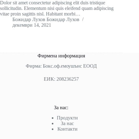
Dolor sit amet consectetur adipiscing elit duis tristique
sollicitudin. Elementum nisi quis eleifend quam adipiscing
vitae proin sagittis nisl. Habitant morbi…
Божидар Лухов Божидар Лухов
декември 14, 2021
Фирмена информация
Фирма: Бокс.оф.емоушънс ЕООД
ЕИК: 208236257
За нас:
Продукти
За нас
Контакти