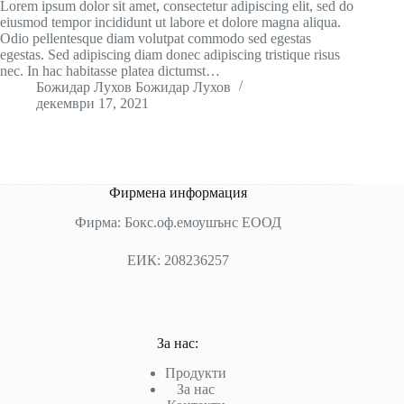
Lorem ipsum dolor sit amet, consectetur adipiscing elit, sed do
eiusmod tempor incididunt ut labore et dolore magna aliqua.
Odio pellentesque diam volutpat commodo sed egestas
egestas. Sed adipiscing diam donec adipiscing tristique risus
nec. In hac habitasse platea dictumst…
Божидар Лухов Божидар Лухов
декември 17, 2021
Фирмена информация
Фирма: Бокс.оф.емоушънс ЕООД
ЕИК: 208236257
За нас:
Продукти
За нас