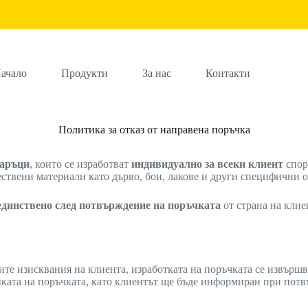
ачало
Продукти
За нас
Контакти
Политика за отказ от направена поръчка
даръци
, които се изработват
индивидуално за всеки клиент
спор
ествени материали като дърво, бои, лакове и други специфични 
единствено след потвърждение на поръчката
от страна на клие
те изисквания на клиента, изработката на поръчката се извършв
иката на поръчката, като клиентът ще бъде информиран при пот