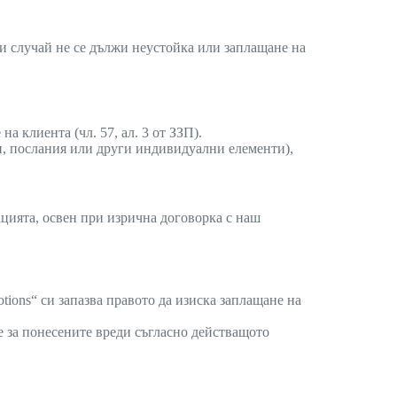
зи случай не се дължи неустойка или заплащане на
 клиента (чл. 57, ал. 3 от ЗЗП).
и, послания или други индивидуални елементи),
цията, освен при изрична договорка с наш
otions“ си запазва правото да изиска заплащане на
е за понесените вреди съгласно действащото