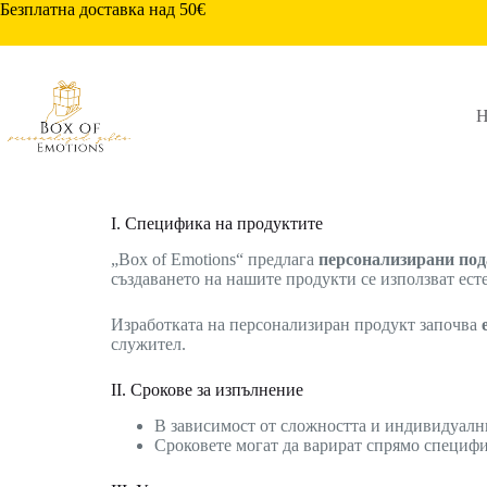
Безплатна доставка над 50€
Н
I. Специфика на продуктите
„Box of Emotions“ предлага
персонализирани по
създаването на нашите продукти се използват ест
Изработката на персонализиран продукт започва
служител.
II. Срокове за изпълнение
В зависимост от сложността и индивидуални
Сроковете могат да варират спрямо специф