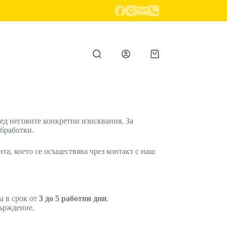
ед неговите конкретни изисквания. За
обработки.
нта, което се осъществява чрез контакт с наш
а в срок от
3 до 5 работни дни
.
върждение.