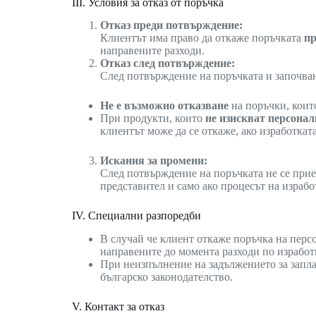
III. Условия за отказ от поръчка
Отказ преди потвърждение:
Клиентът има право да откаже поръчката
пр
направените разходи.
Отказ след потвърждение:
След потвърждение на поръчката и започван
Не е възможно отказване
на поръчки, които
При продукти, които
не изискват персона
клиентът може да се откаже, ако изработката
Искания за промени:
След потвърждение на поръчката не се прие
представител и само ако процесът на изработ
IV. Специални разпоредби
В случай че клиент откаже поръчка на пер
направените до момента разходи по изработ
При неизпълнение на задължението за запла
българско законодателство.
V. Контакт за отказ