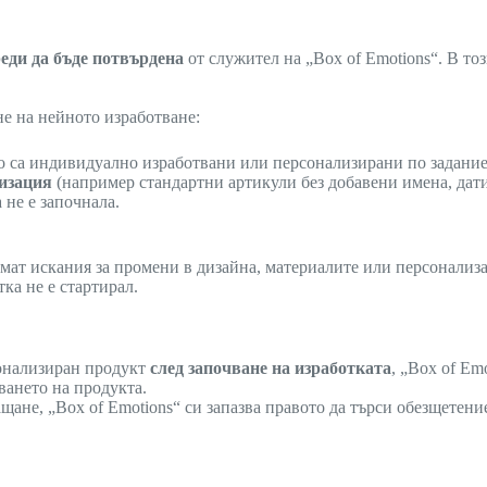
еди да бъде потвърдена
от служител на „Box of Emotions“. В то
е на нейното изработване:
 са индивидуално изработвани или персонализирани по задание на
лизация
(например стандартни артикули без добавени имена, дат
 не е започнала.
мат искания за промени в дизайна, материалите или персонализа
ка не е стартирал.
сонализиран продукт
след започване на изработката
, „Box of Em
ването на продукта.
щане, „Box of Emotions“ си запазва правото да търси обезщетени