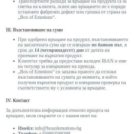
Транспортните разходи за връщане на продукта са за
сметка на клиента, освен ако връщането не е поради
установен фабричен дефект или грешка от страна на
„Box of Emotions“.
III. Възстановяване на суми
При одобрено връщане на продукт, възстановяването
на заплатената сума ще се извърши
по банков път
, в
срок до
14 (четиринадесет) дни
от датата на
приемане на върнатия продукт.
Клиентът трябва да предостави валиден IBAN и име
на титуляр за извършване на превода.
„Box of Emotions“ си запазва правото да отложи
възстановяването на сумата до момента, в който
получим върнатия продукт и извършим проверка на
съответствието му с условията за връщане.
IV. Контакт
За допълнителна информация относно процеса на
връщане, моля свържете се с нашия екип на:
Имейл:
info@boxofemotions-bg
Телефон:
+359893588388