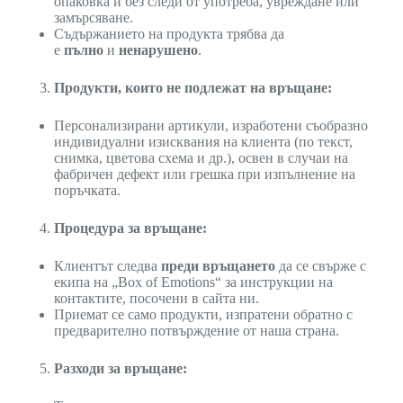
опаковка и без следи от употреба, увреждане или
замърсяване.
Съдържанието на продукта трябва да
е
пълно
и
ненарушено
.
Продукти, които не подлежат на връщане:
Персонализирани артикули, изработени съобразно
индивидуални изисквания на клиента (по текст,
снимка, цветова схема и др.), освен в случаи на
фабричен дефект или грешка при изпълнение на
поръчката.
Процедура за връщане:
Клиентът следва
преди връщането
да се свърже с
екипа на „Box of Emotions“ за инструкции на
контактите, посочени в сайта ни.
Приемат се само продукти, изпратени обратно с
предварително потвърждение от наша страна.
Разходи за връщане: