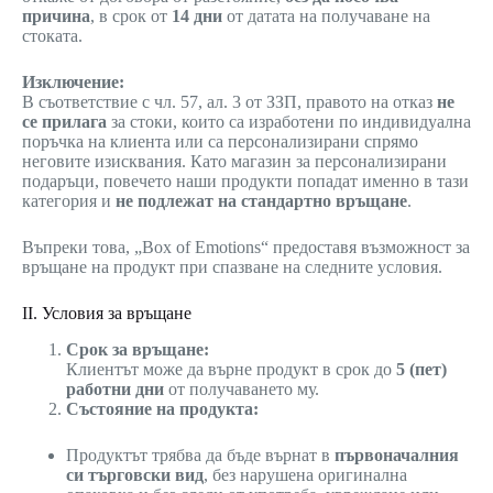
причина
, в срок от
14 дни
от датата на получаване на
стоката.
Изключение:
В съответствие с чл. 57, ал. 3 от ЗЗП, правото на отказ
не
се прилага
за стоки, които са изработени по индивидуална
поръчка на клиента или са персонализирани спрямо
неговите изисквания. Като магазин за персонализирани
подаръци, повечето наши продукти попадат именно в тази
категория и
не подлежат на стандартно връщане
.
Въпреки това, „Box of Emotions“ предоставя възможност за
връщане на продукт при спазване на следните условия.
II. Условия за връщане
Срок за връщане:
Клиентът може да върне продукт в срок до
5 (пет)
работни дни
от получаването му.
Състояние на продукта:
Продуктът трябва да бъде върнат в
първоначалния
си търговски вид
, без нарушена оригинална